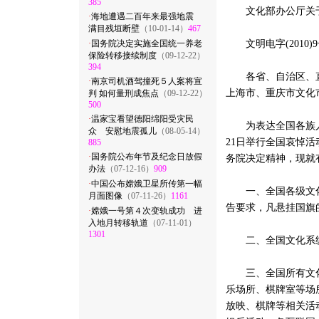
385
文化部办公厅关于执
·
海地遭遇二百年来最强地震
满目残垣断壁
（10-01-14）
467
·
国务院决定实施全国统一养老
文明电字(2010)
保险转移接续制度
（09-12-22）
394
各省、自治区、直辖
·
南京司机酒驾撞死５人案将宣
上海市、重庆市文化
判 如何量刑成焦点
（09-12-22）
500
·
温家宝看望德阳绵阳受灾民
为表达全国各族人民
众 安慰地震孤儿
（08-05-14）
21日举行全国哀悼
885
·
国务院公布年节及纪念日放假
务院决定精神，现就
办法
（07-12-16）
909
·
中国公布嫦娥卫星所传第一幅
一、全国各级文化
月面图像
（07-11-26）
1161
告要求，凡悬挂国旗
·
嫦娥一号第４次变轨成功 进
入地月转移轨道
（07-11-01）
1301
二、全国文化系统
三、全国所有文化
乐场所、棋牌室等场
放映、棋牌等相关活