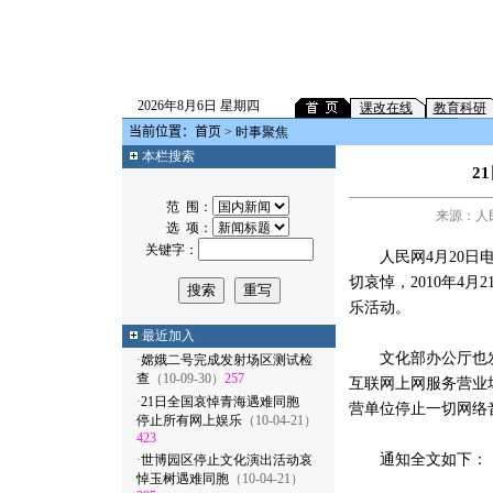
2026年8月6日 星期四
课改在线
教育科研
当前位置：
首页
> 时事聚焦
本栏搜索
2
范 围：
来源：人民网
选 项：
关键字：
人民网4月20日电
切哀悼，2010年4
乐活动。
最近加入
文化部办公厅也发布
·
嫦娥二号完成发射场区测试检
查
（10-09-30）
257
互联网上网服务营业
·
21日全国哀悼青海遇难同胞
营单位停止一切网络
停止所有网上娱乐
（10-04-21）
423
通知全文如下：
·
世博园区停止文化演出活动哀
悼玉树遇难同胞
（10-04-21）