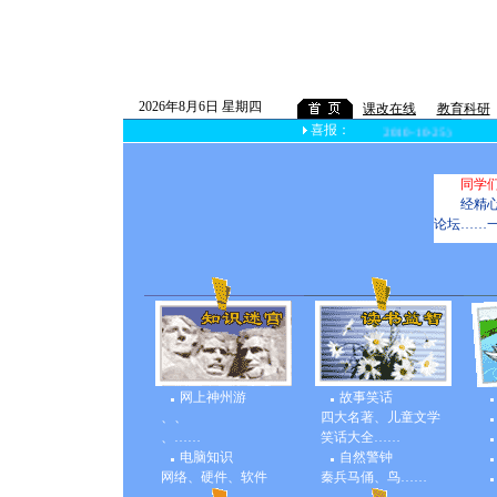
2026年8月6日 星期四
课改在线
教育科研
喜报：
 祝贺数学组、英语组获常熟市学科解题能力竞赛团体三等奖！(2010-10-25)
同学
经精
论坛……
网上神州游
故事笑话
、
、
四大名著
、
儿童文学
、
……
笑话大全
……
电脑知识
自然警钟
网络
、
硬件
、
软件
秦兵马俑
、
鸟
……