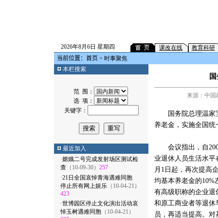
2026年8月6日 星期四
课改在线
教育科研
当前位置：
首页
> 时事聚焦
本栏搜索
国
范 围：
来源：中国政府
选 项：
关键字：
国务院总理温家宝2
养老金，实施全国统
会议指出，自200
最近加入
业退休人员生活水平
·
嫦娥二号完成发射场区测试检
查
（10-09-30）
257
月1日起，再次提高
·
21日全国哀悼青海遇难同胞
均基本养老金的10%
停止所有网上娱乐
（10-04-21）
有高级职称的企业退
423
和原工商业者等退休
·
世博园区停止文化演出活动哀
悼玉树遇难同胞
（10-04-21）
员，再适当提高。对