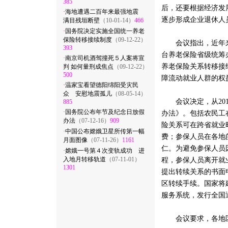
385
后，还要根据经济发
·
海地遭遇二百年来最强地震
逐步形成企业退休人
满目残垣断壁
（10-01-14）
466
·
国务院决定实施全国统一养老
保险转移接续制度
（09-12-22）
会议指出，近年来，
393
台养老保险省级统筹
·
南京司机酒驾撞死５人案将宣
养老保险关系转移接
判 如何量刑成焦点
（09-12-22）
500
障流动就业人群的权
·
温家宝看望德阳绵阳受灾民
众 安慰地震孤儿
（08-05-14）
会议决定，从201
885
·
国务院公布年节及纪念日放假
办法》。包括农民工
办法
（07-12-16）
909
险关系可在跨省就业
·
中国公布嫦娥卫星所传第一幅
费；参保人员在各地
月面图像
（07-11-26）
1161
仁。为避免参保人员
·
嫦娥一号第４次变轨成功 进
入地月转移轨道
（07-11-01）
程，参保人员离开就
1301
提出转续关系的书面
区转续手续。国家将
服务系统，发行全国
会议要求，各地区