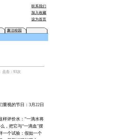
联系我们
加入收藏
设为首页
廉洁校园
sl 点击：93次
重视的节日：3月22日
这样评价水：“一滴水将
么，把它与“一滴血”摆
样一个试验：假如一个