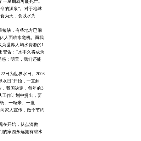
了一星期就可能死亡。
命的源泉”。对于地球
以食为天，食以水为
重短缺，有些地方已闹
4亿人面临水危机。而我
仅为世界人均水资源的1
发出警告：“水不久将成为
疑惑：明天，我们还能
2日为世界水日。2003
世界水日”开始，一直到
宣传，我国决定，每年的3
先队工作计划中提出，要
张纸、一粒米、一度
极向家人宣传，做个节约
现在开始，从点滴做
们的家园永远拥有碧水