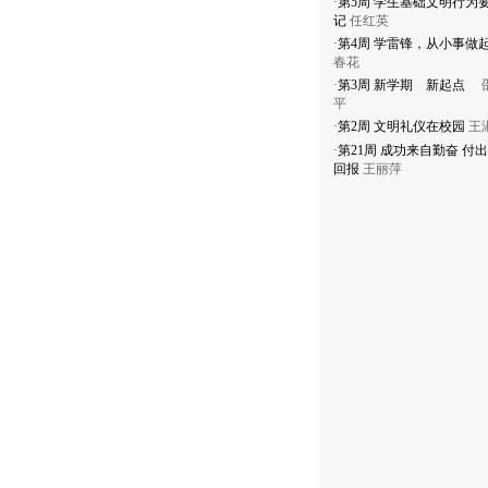
·
第5周
学生基础文明行为
记
任红英
·
第4周
学雷锋，从小事做
春花
·
第3周
新学期 新起点
平
·
第2周
文明礼仪在校园
王
·
第21周
成功来自勤奋 付
回报
王丽萍