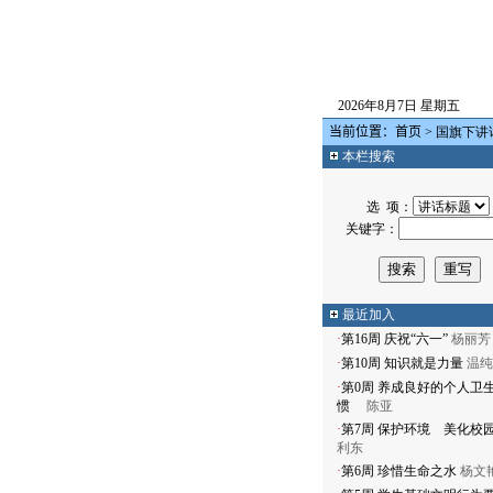
2026年8月7日 星期五
当前位置：
首页
> 国旗下讲
本栏搜索
选 项：
关键字：
最近加入
·
第16周
庆祝“六一”
杨丽芳
·
第10周
知识就是力量
温纯
·
第0周
养成良好的个人卫
惯
陈亚
·
第7周
保护环境 美化校
利东
·
第6周
珍惜生命之水
杨文