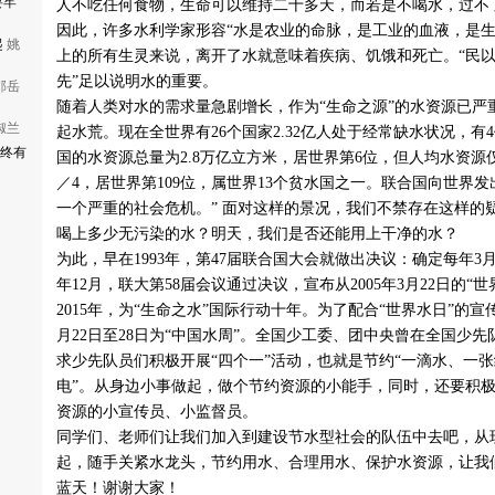
要牢
人不吃任何食物，生命可以维持二十多天，而若是不喝水，过不
因此，许多水利学家形容“水是农业的命脉，是工业的血液，是生
起
姚
上的所有生灵来说，离开了水就意味着疾病、饥饿和死亡。“民
先”足以说明水的重要。
邵岳
随着人类对水的需求量急剧增长，作为“生命之源”的水资源已严
淑兰
起水荒。现在全世界有26个国家2.32亿人处于经常缺水状况，有
出终有
国的水资源总量为2.8万亿立方米，居世界第6位，但人均水资源
／4，居世界第109位，属世界13个贫水国之一。联合国向世界
一个严重的社会危机。” 面对这样的景况，我们不禁存在这样的
喝上多少无污染的水？明天，我们是否还能用上干净的水？
为此，早在1993年，第47届联合国大会就做出决议：确定每年3月2
年12月，联大第58届会议通过决议，宣布从2005年3月22日的“
2015年，为“生命之水”国际行动十年。为了配合“世界水日”的
月22日至28日为“中国水周”。全国少工委、团中央曾在全国少
求少先队员们积极开展“四个一”活动，也就是节约“一滴水、一
电”。从身边小事做起，做个节约资源的小能手，同时，还要积
资源的小宣传员、小监督员。
同学们、老师们让我们加入到建设节水型社会的队伍中去吧，从
起，随手关紧水龙头，节约用水、合理用水、保护水资源，让我
蓝天！谢谢大家！