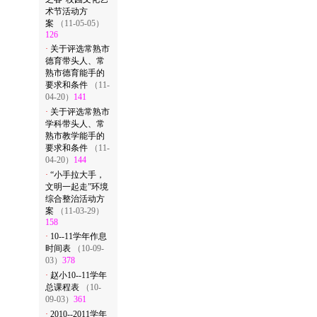
术节活动方
案
（11-05-05）
126
·
关于评选常熟市
德育带头人、常
熟市德育能手的
要求和条件
（11-
04-20）
141
·
关于评选常熟市
学科带头人、常
熟市教学能手的
要求和条件
（11-
04-20）
144
·
“小手拉大手，
文明一起走”环境
综合整治活动方
案
（11-03-29）
158
·
10--11学年作息
时间表
（10-09-
03）
378
·
赵小10--11学年
总课程表
（10-
09-03）
361
·
2010--2011学年