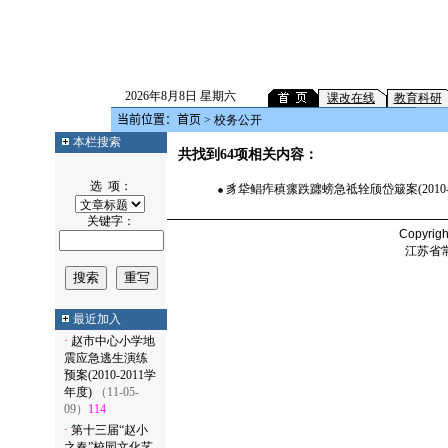
2026年8月8日 星期六
课改在线
教育科研
当前位置：
首页
> 校务公开
本栏搜索
共找到64项相关内容：
选 项：
豸牮鲳痄稹瘰跌躔螃急祗辁颀岱簸案(2010-2
关键字：
Copyrig
江苏省
最近加入
·
赵市中心小学地
震应急逃生演练
预案(2010-2011学
年度)
（11-05-
09）
114
·
第十三届“赵小
之春”校园文化艺