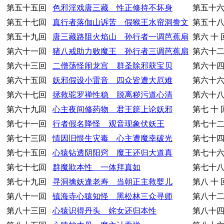
第五十五回
色邪淫戏唐三藏 性正修持不坏身
第五十
第五十七回
真行者落伽山诉苦 假猴王水帘洞誊文
第五十
第五十九回
唐三藏路阻火焰山 孙行者一调芭蕉扇
第六 十
第六十一回
猪八戒助力败魔王 孙行者三调芭蕉扇
第六十
第六十三回
二僧荡怪闹龙宫 群圣除邪获宝贝
第六十
第六十五回
妖邪假设小雷音 四众皆遭大厄难
第六十
第六十七回
拯救驼罗禅性稳 脱离秽污道心清
第六十
第六十九回
心主夜间修药物 君王筵上论妖邪
第七 十
第七十一回
行者假名降怪 观音现象伏妖王
第七十
第七十三回
情因旧恨生灾毒 心主遭魔幸破光
第七十
第七十五回
心猿钻透阴阳窍 魔王还归大道真
第七十
第七十七回
群魔欺本性 一体拜真如
第七十
第七十九回
寻洞擒妖逢老寿 当朝正主救婴儿
第八 十
第八十一回
镇海寺心猿知怪 黑松林三众寻师
第八十
第八十三回
心猿识得丹头 姹女还归本性
第八十