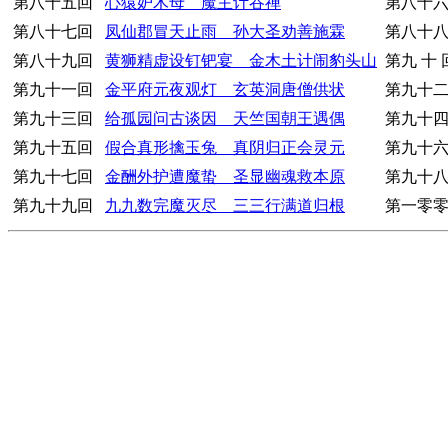
第八十五回
心猿妒木母 魔主计吞禅
第八十
第八十七回
凤仙郡冒天止雨 孙大圣劝善施霖
第八十
第八十九回
黄狮精虚设钉钯宴 金木土计闹豹头山
第九 十
第九十一回
金平府元夜观灯 玄英洞唐僧供状
第九十
第九十三回
给孤园问古谈因 天竺国朝王遇偶
第九十
第九十五回
假合真形擒玉兔 真阴归正会灵元
第九十
第九十七回
金酬外护遭魔蛰 圣显幽魂救本原
第九十
第九十九回
九九数完魔灭尽 三三行满道归根
第一零