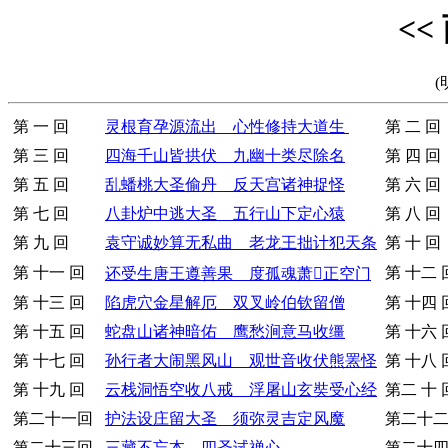
<<
(
第 一 回
灵根育孕源流出 心性修持大道生
第 二 回
第 三 回
四海千山皆拱伏 九幽十类尽除名
第 四 回
第 五 回
乱蟠桃大圣偷丹 反天宫诸神捉怪
第 六 回
第 七 回
八卦炉中逃大圣 五行山下定心猿
第 八 回
第 九 回
袁守诚妙算无私曲 老龙王拙计犯天条
第 十 回
第 十一 回
第 十二
还受生唐王遵善果 度孤魂萧

正空门
第 十三 回
陷虎穴金星解厄 双叉岭伯钦留僧
第 十四
第 十五 回
蛇盘山诸神暗佑 鹰愁涧意马收缰
第 十六
第 十七 回
孙行者大闹黑风山 观世音收伏熊罴怪
第 十八
第 十九 回
云栈洞悟空收八戒 浮屠山玄奘受心经
第二 十
第二十一回
护法设庄留大圣 须弥灵吉定风魔
第二十
第二十三回
三藏不忘本 四圣试禅心
第二十