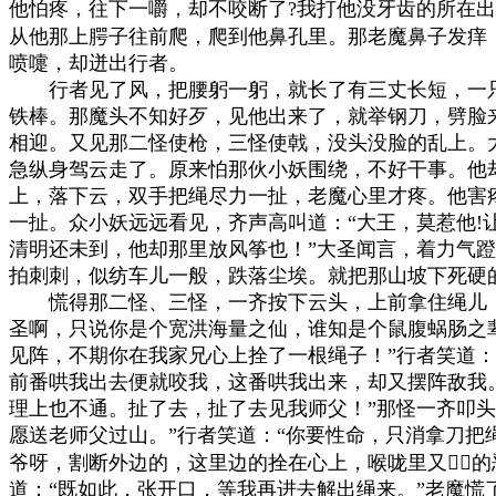
他怕疼，往下一嚼，却不咬断了?我打他没牙齿的所在出
从他那上腭子往前爬，爬到他鼻孔里。那老魔鼻子发痒，“
喷嚏，却迸出行者。

　　行者见了风，把腰躬一躬，就长了有三丈长短，一只
铁棒。那魔头不知好歹，见他出来了，就举钢刀，劈脸来
相迎。又见那二怪使枪，三怪使戟，没头没脸的乱上。大
急纵身驾云走了。原来怕那伙小妖围绕，不好干事。他却
上，落下云，双手把绳尽力一扯，老魔心里才疼。他害疼
一扯。众小妖远远看见，齐声高叫道：“大王，莫惹他!让
清明还未到，他却那里放风筝也！”大圣闻言，着力气蹬
拍刺刺，似纺车儿一般，跌落尘埃。就把那山坡下死硬的
　　慌得那二怪、三怪，一齐按下云头，上前拿住绳儿，
圣啊，只说你是个宽洪海量之仙，谁知是个鼠腹蜗肠之辈
见阵，不期你在我家兄心上拴了一根绳子！”行者笑道：“
前番哄我出去便就咬我，这番哄我出来，却又摆阵敌我。
理上也不通。扯了去，扯了去见我师父！”那怪一齐叩头
愿送老师父过山。”行者笑道：“你要性命，只消拿刀把绳
爷呀，割断外边的，这里边的拴在心上，喉咙里又的恶
道：“既如此，张开口，等我再进去解出绳来。”老魔慌了