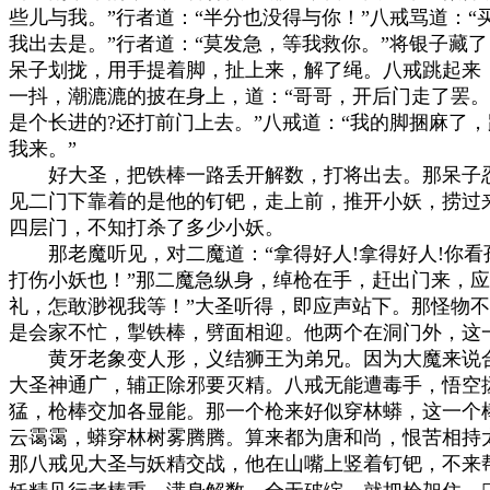
些儿与我。”行者道：“半分也没得与你！”八戒骂道：“
我出去是。”行者道：“莫发急，等我救你。”将银子藏了
呆子划拢，用手提着脚，扯上来，解了绳。八戒跳起来，
一抖，潮漉漉的披在身上，道：“哥哥，开后门走了罢。”
是个长进的?还打前门上去。”八戒道：“我的脚捆麻了，跑
我来。”

　　好大圣，把铁棒一路丢开解数，打将出去。那呆子忍
见二门下靠着的是他的钉钯，走上前，推开小妖，捞过来
四层门，不知打杀了多少小妖。

　　那老魔听见，对二魔道：“拿得好人!拿得好人!你看
打伤小妖也！”那二魔急纵身，绰枪在手，赶出门来，应声
礼，怎敢渺视我等！”大圣听得，即应声站下。那怪物不
是会家不忙，掣铁棒，劈面相迎。他两个在洞门外，这一
　　黄牙老象变人形，义结狮王为弟兄。因为大魔来说合
大圣神通广，辅正除邪要灭精。八戒无能遭毒手，悟空拯
猛，枪棒交加各显能。那一个枪来好似穿林蟒，这一个棒
云霭霭，蟒穿林树雾腾腾。算来都为唐和尚，恨苦相持太
那八戒见大圣与妖精交战，他在山嘴上竖着钉钯，不来帮