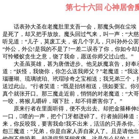
第七十六回 心神
　　话表孙大圣在老魔肚里支吾一会，那魔头倒在尘埃，
是死了，却又把手放放。魔头回过气来，叫一声：“大慈
听见道：“儿子，莫废工夫，省几个字儿，只叫孙外公罢
“外公，外公!是我的不是了!一差二误吞了你，你如今却
可怜蝼蚁贪生之意，饶了我命，愿送你师父过山也。”

　　大圣虽英雄，甚为唐僧进步。他见妖魔哀告，好奉承
道：“妖怪，我饶你，你怎么送我师父？”老魔道：“我这
瑙珊瑚、琉璃琥珀、玳瑁珍奇之宝相送；我兄弟三个，抬
送过此山。”行者笑道：“既是抬轿相送，强如要宝。你张
真个就张开口。那三魔走近前，悄悄的对老魔道：“大哥
一咬，将猴儿嚼碎，咽下肚，却不得磨害你了。”

　　原来行者在里面听得，便不先出去。却把金箍棒伸出
一口，喳的一声，把个门牙都迸碎了。行者抽回棒道：“
来，你反咬我，要害我命!我不出来，活活的只弄杀你。
怨三魔道：“兄弟，你是自家人弄自家人了。且是请他出
他倒不曾咬着，却迸得我牙龈疼痛。这是怎么起的！”
