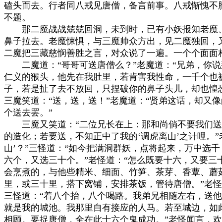
磕头而去。行者同八戒见唐僧，备言前事。八戒惭愧不胜
不题。

　　那二魔战战兢兢回洞，未到时，已有小妖报知老魔、
鼻子拉去。老魔悚惧，与三魔帅众方出，见二魔独回，又
二魔把三藏慈悯善胜之言，对众说了一遍。一个个面面相
　　二魔道：“哥哥可送唐僧么？”老魔道：“兄弟，你说
仁义的猴头，他先在我肚里，若肯害我性命，一千个也被
子，若是扯了去不放回，只捏破你的鼻子头儿，却也惶恐
三魔笑道：“送，送，送！”老魔道：“贤弟这话，却又像
个送去罢。”

　　三魔又笑道：“二位兄长在上：那和尚倘不要我们送
的造化；若要送，不知正中了我的‘调虎离山’之计哩。”老
山’？”三怪道：“如今把满洞群妖，点将起来，万中选千
六个，又选三十个。”老怪道：“怎么既要十六，又要三十
会烹煮的，与他些精米、细面、竹笋、茶芽、香蕈、蘑菇
里，或三十里，搭下窝铺，安排茶饭，管待唐僧。”老怪道
三怪道：“着八个抬，八个喝路。我弟兄相随左右，送他
就是我的城池。我那里自有接应的人马。若至城边，如此
相顾。要捉唐僧，全在此十六个鬼成功。”老怪闻言，欢