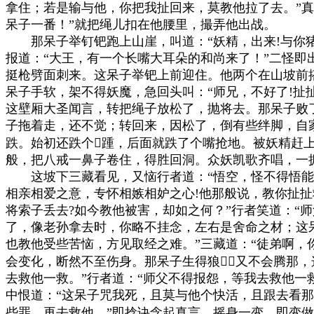
拿住；若是输与他，你把我扯回来，莫教他拉了去。”真
呆子一番！”就把绳儿扣在他腰里，撮弄他出战。

　　那呆子举钉钯跑上山崖，叫道：“妖精，出来!与你猪
报道：“大王，有一个长嘴大耳朵的和尚来了！”二怪即
挺枪劈面刺来。这呆子举钯上前迎住。他两个在山坡前搭
呆子手软，架不得妖魔，急回头叫：“师兄，不好了!扯扯
这壁厢大圣闻言，转把绳子放松了，抛将去。那呆子败了
子拖着走，还不觉；转回来，因松了，倒有些绊脚，自家
跌。始初还跌个踵，后面就跌了个嘴抢地。被妖精赶上
般，把八戒一鼻子卷住，得胜回洞。众妖凯歌齐唱，一拥
　　这坡下三藏看见，又恼行者道：“悟空，怪不得悟能
相亲相爱之意，专怀相嫉相妒之心!他那般说，教你扯扯
将索子丢去?如今教他被害，却如之何？”行者笑道：“师
了，像老孙拿去时，你略不挂念，左右是舍命之材；这呆
也教他受些苦恼，方见取经之难。”三藏道：“徒弟啊，你
会变化，断然不至伤身。那呆子生得狼，又不会腾那，
去救他一救。”行者道：“师父不得报怨，等我去救他一救
中恨道：“这呆子咒我死，且莫与他个快活，且跟去看那
些罪，再去救他。”即捻诀念起真言，摇身一变，即变做个