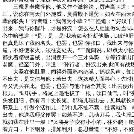
　　三魔见老魔怪他，他又作个激将法，厉声高叫道：“
耳，说你在南天门外施威，灵霄殿下逞势；如今在西天路
辈的猴头！”行者道：“我何为小辈？”三怪道：“‘好汉千
出来，我与你赌斗，才是好汉；怎么在人肚里做勾当!非小
心中暗想道：“是，是，是!我若如今扯断他肠，破他肝
但真是坏了我的名头。也罢，也罢!你张口，我出来与你
逼，不好使家火，须往宽处去。”三魔闻说，即点大小怪
都执着精锐器械，出洞摆开一个三才阵势，专等行者出口
老魔，径至门外，叫道：“孙行者，好汉出来!此间有战场
　　大圣在他肚里，闻得外面鸦鸣鹊噪，鹤唳风声，知道
不出去，是失信与他；若出去，这妖精人面兽心：先时说
今又调兵在此。也罢，也罢!与他个两全其美：出去便出
根儿。”即转手，将尾上毫毛拔了一根，吹口仙气，叫“变
头发粗细，倒有四十丈长短。那绳儿理出去，见风就长粗
肝系上，打做个活扣儿。那扣儿不扯不紧，扯紧就痛。却
出去，他送我师父便罢；如若不送，乱动刀兵，我也没工
就如我在肚里一般！”又将身子变得小小的，往外爬；爬
着方口，上下钢牙，排如利刃，忽思量道：“不好，不好