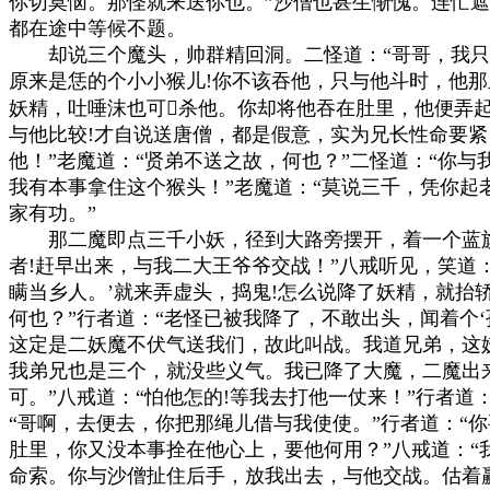
你切莫恼。那怪就来送你也。”沙僧也甚生惭愧。连忙遮
都在途中等候不题。

　　却说三个魔头，帅群精回洞。二怪道：“哥哥，我只
原来是恁的个小小猴儿!你不该吞他，只与他斗时，他那里
妖精，吐唾沫也可杀他。你却将他吞在肚里，他便弄起
与他比较!才自说送唐僧，都是假意，实为兄长性命要紧
他！”老魔道：“贤弟不送之故，何也？”二怪道：“你与
我有本事拿住这个猴头！”老魔道：“莫说三千，凭你起
家有功。”

　　那二魔即点三千小妖，径到大路旁摆开，着一个蓝旗
者!赶早出来，与我二大王爷爷交战！”八戒听见，笑道：
瞒当乡人。’就来弄虚头，捣鬼!怎么说降了妖精，就抬轿
何也？”行者道：“老怪已被我降了，不敢出头，闻着个‘
这定是二妖魔不伏气送我们，故此叫战。我道兄弟，这妖
我弟兄也是三个，就没些义气。我已降了大魔，二魔出来
可。”八戒道：“怕他怎的!等我去打他一仗来！”行者道：
“哥啊，去便去，你把那绳儿借与我使使。”行者道：“你
肚里，你又没本事拴在他心上，要他何用？”八戒道：“
命索。你与沙僧扯住后手，放我出去，与他交战。估着赢