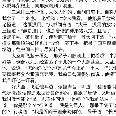
八戒耳朵根上，同那妖精到了洞里。

　　二魔帅三千小怪，大吹大打的，至洞口屯下。自将八
我拿了一个来也。”老怪道：“拿来我看。”他把鼻子放松，
老怪道：“这厮没用。”八戒闻言道：“大王，没用的放出
三怪道：“虽是没用，也是唐僧的徒弟猪八戒。且捆了，
浸退了毛，破开肚子，使盐腌了晒干，等天阴下酒。”八戒
撞见那贩腌的妖怪也！”众怪一齐下手，把呆子四马攒蹄
塘边，往中间一推，尽皆转去。

　　大圣却飞起来看处，那呆子四肢朝上，掘着嘴，半浮
好笑，倒像八九月经霜落了子儿的一个大黑莲蓬。大圣见
他，说道：“怎的好么?他也是龙华会上的一个人。但只
要撺掇师父念紧箍咒咒我。我前日曾闻得沙僧说，他攒了
我且吓他一吓看。”

　　好大圣，飞近他耳边，假捏声音，叫道：“猪悟能!猪
气呀!我这悟能是观世音菩萨起的，自跟了唐僧，又呼做
我叫做悟能？”呆子忍不住问道：“是那个叫我的法名？”行
道：“你是那个？”行者道：“我是勾司人。”那呆子慌了道
的？”行者道：“我是五阎王差来勾你的。”呆子道：“长