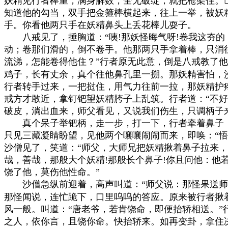
妖精见行者棒重，满身解数，全无破绽，就把枪架住。
知道他的勾当，双手把金箍棒横起来，往上一举，被妖精
手。你看他两只手在妖精鼻头上丢花棒儿耍子。

　　八戒见了，捶胸道：“咦!那妖怪晦气呀!卷我这夯的
动；卷那们滑的，倒不卷手。他那两只手拿着棒，只消往
流涕，怎能卷得他住？”行者原无此意，倒是八戒教了他
鸡子，长有丈余，真个往他鼻孔里一搠。那妖精害怕，沙
行者转手过来，一把挝住，用气力往前一拉，那妖精护疼
戒方才敢近，拿钉钯望妖精胯子上乱筑。行者道：“不好
破皮，淌出血来，师父看见，又说我们伤生，只调柄子来
　　真个呆子举钯柄，走一步，打一下，行者牵着鼻子，
只见三藏凝睛盼望，见他两个嚷嚷闹闹而来，即唤：“悟
沙僧见了，笑道：“师父，大师兄把妖精揪着鼻子拉来，真
哉，善哉，那般大个妖精!那般长个鼻子!你且问他：他若
饶了他，莫伤他性命。”

　　沙僧急纵前迎着，高声叫道：“师父说：那怪果送师
那怪闻说，连忙跪下，口里呜呜的答应。原来被行者揪着
风一般。叫道：“唐老爷，若肯饶命，即便抬轿相送。”行
之人，依你言，且饶你命。快抬轿来。如再变卦，拿住决