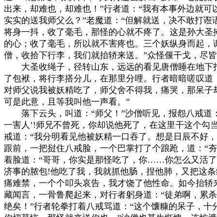
出来，却难也，却难也！”行者道：“我有本事外边就可
实实的送我师父么？”老魔道：“但解就送，决不敢打诳语
将身一抖，收了毫毛，那怪的心就不疼了。这是孙大圣掩
的心；收了毫毛，所以就不害疼也。三个妖纵身而起，谢
僧，收拾下行李，我们就抬轿来送。”众怪偃干戈，尽皆
　　大圣收绳子，径转山东，远远的看见唐僧睡在地下打
了包袱，将行李搭分儿，在那里分哩。行者暗暗嗟叹道：
对师父说我被妖精吃了，师父舍不得我，痛哭，那呆子却
可是此意，且等我叫他一声看。”

　　落下云头，叫道：“师父！”沙僧听见，报怨八戒道：
一害人’!师兄不曾死，你却说他死了，在这里干这个勾当
戒道：“我分明看见他被妖精一口吞了。想是日辰不好，
跟前，一把挝住八戒脸，一个巴掌打了个踉跄，道：“夯货
着脸道：“哥哥，你实是那怪吃了，你……你怎么又活了？
济事的脓包!他吃了我，我就抓他肠，捏他肺，又把这条
痛难禁，一个个叩头哀告，我才饶了他性命。如今抬轿来
藏闻言，一骨鲁爬起来，对行者躬身道：“徒弟啊，累杀
绝矣！”行者轮拳打着八戒骂道：“这个馕糠的呆子，十分