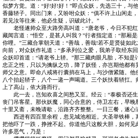
似梦方觉。道：“好!好!好！”即点众妖，先选三十，与
香藤轿子。同出门来，又吩咐众妖：“俱不许上山闲走，
若见汝等往来，他必生疑，识破此计。”

　　老怪遂帅众至大路旁高叫道：“唐老爷，今日不犯红
藏闻言道：“悟空，是甚人叫我？”行者指定道：“那厢是
你哩。”三藏合掌朝天道：“善哉，善哉!若不是贤徒如此
向前，对众妖作礼道：“多承列位之爱，我弟子取经东回
众妖叩首道：“请老爷上轿。”那三藏肉眼凡胎，不知是
忠正之性，只以为擒纵之功，降了妖怪，亦岂期他都有异
师父之意。即命八戒将行囊捎在马上，与沙僧紧随。他使
八个抬起轿子，八个一递一声喝道。三个妖扶着轿扛。师
上了高山，依大路而行。

　　此一去，岂知欢喜之间愁又至。经云：“泰极否还生
丧门吊客星。那伙妖魔，同心合意的，侍卫左右，早晚殷
十里又斋，未晚请歇，沿路齐齐整整。一日三餐，遂心满
　　西进有四百里余程，忽见城池相近。大圣举铁棒，离
把他吓了一跌，挣挫不起。你道他只这般大胆，如何见此
许多恶气，乃是：
