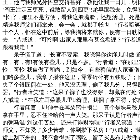
王，他与我师兄孙悟空交得甚好，教他让我一日儿，明日来
‘阎王注定三更死，谁敢留人到四更’!趁早跟我去，免得
“长官，那里不是方便，看我这般嘴脸，还想活哩。死是
精连我师父们都拿来，会一会，就都了帐也。”行者暗笑
十个人，都在这中前后，等我拘将来就你，便有一日耽阁
去。”八戒道：“可怜啊!出家人那里有甚么盘缠？”行者道
跟着我走！”

　　呆子慌了道：“长官不要索。我晓得你这绳儿叫做‘追
有，有，有!有便有些儿，只是不多。”行者道：“在那里?
怜，可怜!我自做了和尚，到如今，有些善信的人家斋僧
们略多些儿，我拿了攒在这里，零零碎碎有五钱银子；因
央了个银匠煎在一处，他又没天理，偷了我几分，只得四
罢。”行者暗笑道：“这呆子裤子也没得穿，却藏在何处？”
八戒道：“在我左耳朵眼儿里着哩。我捆了拿不得，你自
　　行者闻言，即伸手在耳朵窍中摸出，真个是块马鞍儿
拿在手里，忍不住哈哈的一声大笑。那呆子认是行者声音
的弼马温!到这们苦处，还来打诈财物哩!”行者又笑道：“
师父，不知受了多少苦难，你到攒下私房！”八戒道：“嘴
齿上刮下来的，我不舍得买了嘴吃，留了买匹布儿做件衣