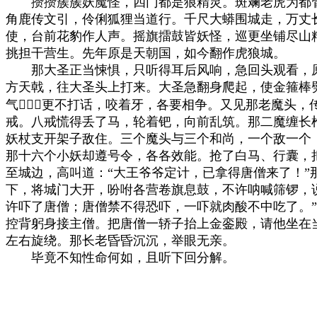
　　攒攒簇簇妖魔怪，四门都是狼精灵。斑斓老虎为都管
角鹿传文引，伶俐狐狸当道行。千尺大蟒围城走，万丈长
使，台前花豹作人声。摇旗擂鼓皆妖怪，巡更坐铺尽山精
挑担干营生。先年原是天朝国，如今翻作虎狼城。

　　那大圣正当悚惧，只听得耳后风响，急回头观看，原
方天戟，往大圣头上打来。大圣急翻身爬起，使金箍棒劈
气，更不打话，咬着牙，各要相争。又见那老魔头，
戒。八戒慌得丢了马，轮着钯，向前乱筑。那二魔缠长枪
妖杖支开架子敌住。三个魔头与三个和尚，一个敌一个，
那十六个小妖却遵号令，各各效能。抢了白马、行囊，把
至城边，高叫道：“大王爷爷定计，已拿得唐僧来了！”
下，将城门大开，吩咐各营卷旗息鼓，不许呐喊筛锣，说
许吓了唐僧；唐僧禁不得恐吓，一吓就肉酸不中吃了。”
控背躬身接主僧。把唐僧一轿子抬上金銮殿，请他坐在当
左右旋绕。那长老昏昏沉沉，举眼无亲。

　　毕竟不知性命何如，且听下回分解。
