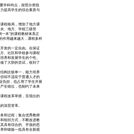
重学科特点，按照分类指
努力提高学生的综合素质与
的课程格局，增加了地方课
中央、地方、学校三级管
纲一本”的课程教材体系正
中的作用越来越大，课程多样
开发的一定自由。在保证
地方、社区和学校参与课程
地培养和发展学生的个性。
面做了大胆的尝试，收到了
结构比较单一，能力培养
，但却不适应于普通人才的
课业负担，也占用了学生开展
展产生错位，也制约了未来
的课程改革举措，呈现出的
观的深层变革。
务和过程；集合优秀教师
容和组织方式，不断改进教
使其具有综合的、开放的思
培养和锻炼一批具有全新观