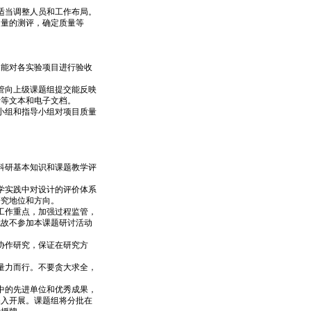
适当调整人员和工作布局。
定量的测评，确定质量等
能对各实验项目进行验收
管向上级课题组提交能反映
析等文本和电子文档。
小组和指导小组对项目质量
科研基本知识和课题教学评
学实践中对设计的评价体系
研究地位和方向。
工作重点，加强过程监管，
无故不参加本课题研讨活动
协作研究，保证在研究方
量力而行。不要贪大求全，
中的先进单位和优秀成果，
深入开展。课题组将分批在