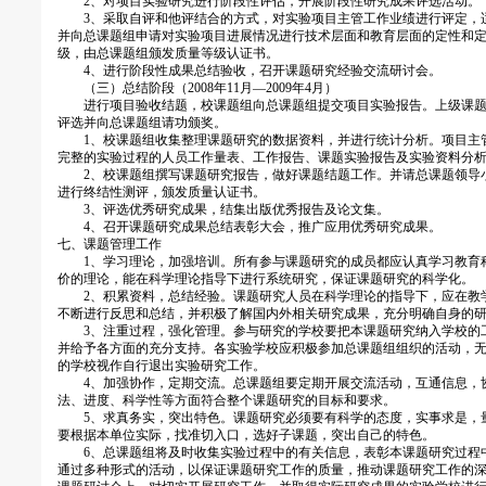
2、对项目实验研究进行阶段性评估，开展阶段性研究成果评选活动。
3、采取自评和他评结合的方式，对实验项目主管工作业绩进行评定，
并向总课题组申请对实验项目进展情况进行技术层面和教育层面的定性和
级，由总课题组颁发质量等级认证书。
4、进行阶段性成果总结验收，召开课题研究经验交流研讨会。
（三）总结阶段（2008年11月—2009年4月）
进行项目验收结题，校课题组向总课题组提交项目实验报告。上级课题
评选并向总课题组请功颁奖。
1、校课题组收集整理课题研究的数据资料，并进行统计分析。项目主
完整的实验过程的人员工作量表、工作报告、课题实验报告及实验资料分
2、校课题组撰写课题研究报告，做好课题结题工作。并请总课题领导
进行终结性测评，颁发质量认证书。
3、评选优秀研究成果，结集出版优秀报告及论文集。
4、召开课题研究成果总结表彰大会，推广应用优秀研究成果。
七、课题管理工作
1、学习理论，加强培训。所有参与课题研究的成员都应认真学习教育
价的理论，能在科学理论指导下进行系统研究，保证课题研究的科学化。
2、积累资料，总结经验。课题研究人员在科学理论的指导下，应在教
不断进行反思和总结，并积极了解国内外相关研究成果，充分明确自身的
3、注重过程，强化管理。参与研究的学校要把本课题研究纳入学校的
并给予各方面的充分支持。各实验学校应积极参加总课题组组织的活动，
的学校视作自行退出实验研究工作。
4、加强协作，定期交流。总课题组要定期开展交流活动，互通信息，
法、进度、科学性等方面符合整个课题研究的目标和要求。
5、求真务实，突出特色。课题研究必须要有科学的态度，实事求是，
要根据本单位实际，找准切入口，选好子课题，突出自己的特色。
6、总课题组将及时收集实验过程中的有关信息，表彰本课题研究过程
通过多种形式的活动，以保证课题研究工作的质量，推动课题研究工作的