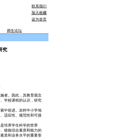
联系我们
加入收藏
设为首页
师生论坛
研究
践
施者。因此，其教育观念
方、学校课程的认识，研究
索中前进。农村中小学地
性、适应性、规范性和可接
是培养学生科学的世界
神、锻炼综合素质和能力的
治素质和业务水平的重要形