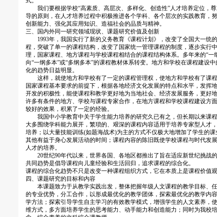
式。
我们要根据学校“高素质、高层次、多样化、创造性”人才培养定位，尊
导的原则，在人才培养过程中积极推进各个学科、各个层次的实践教育，
创新能力、强化其应用知识、造福社会的品质与精神。
三、国内外同一研究领域现状、课题研究价值及创新
1993年，我国实行了新的义务教育《课程计划》，改变了全国大一统
程，突破了单一的课程结构，改变了国家统一管理课程的制度，逐步实行
理，国家课程、地方课程与学校课程相结合的课程结构体系。多年来的“一
向“一纲多本”或“多纲多本”的课程教材体系转变。地方和学校在课程建设
化的趋势日益明显。
这样，就使地方和学校有了一定的课程管理权，使地方和学校有了课程
国家课程基本要求的前提下，根据各地经济文化发展的特点和水平，发挥
开发的积极性，能使课程和教学更好地为当地社会、经济发展服务，更好
许多有条件的地方、学校与课程专家合作，在地方课程和学校课程建设方
较好的效果，积累了一定的经验。
我国中小学教育中关于学生能力培养的研究久已有之，但长期以来课程
大多围绕学科能力展开，繁琐的、艰深的课程内容适用于培养专家型人才
培养；以大量技能训练(如题海战术)为主的方式不仅极大地增加了学生的
其他有益于身心发展活动的时间；课程内容的陈旧既使学校课程与时代发
人才的培养。
20世纪90年代以来，世界各国、各地区都推出了旨在适应新世纪挑战
共同趋势是倡导课程向儿童经验和生活回归，追求课程的综合化。
课程的综合化趋势不只是改变一种课程组织方式，它在本质上是课程价值
四、课题研究的目标和内容
本课题致力于从教学实践出发，整体把握年级人文课程的教学目标、任
的专业优势，分工合作，以形成最优化的教学团体，探索最优化的教学内
学方法；探索引导学生自主学习的有效教学模式，增强学生的人文素养，
维方式，多方面培养学生的思考能力、动手能力和创造能力；同时为我校