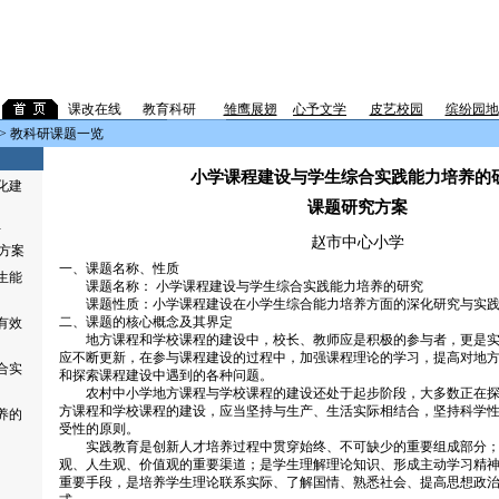
课改在线
教育科研
企
雏鹰展翅
心予文学
皮艺校园
缤纷园地
> 教科研课题一览
小学课程建设与学生综合实践能力培养的
化建
课题研究方案
贴
赵市中心小学
方案
一、课题名称、性质
生能
课题名称： 小学课程建设与学生综合实践能力培养的研究
课题性质：小学课程建设在小学生综合能力培养方面的深化研究与实
二、课题的核心概念及其界定
有效
地方课程和学校课程的建设中，校长、教师应是积极的参与者，更是实
应不断更新，在参与课程建设的过程中，加强课程理论的学习，提高对地
合实
和探索课程建设中遇到的各种问题。
农村中小学地方课程与学校课程的建设还处于起步阶段，大多数正在探
方课程和学校课程的建设，应当坚持与生产、生活实际相结合，坚持科学
养的
受性的原则。
实践教育是创新人才培养过程中贯穿始终、不可缺少的重要组成部分；
观、人生观、价值观的重要渠道；是学生理解理论知识、形成主动学习精
重要手段，是培养学生理论联系实际、了解国情、熟悉社会、提高思想政