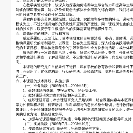
念、综合素养的文科综合课教师。
在教学实验过程中，较深入地探索如何培养学生综合能力和提高学生综
能够合理应用知识、能力及价值观念去解决社会问题的综合素质。我们将
分阶段建立具有可操作性的二级目标。
课程内容要充分体现区域性、综合性、实践性和多样性的特点。课程内
模块为主，不过分强调知识的系统性和逻辑的严密性。同一课程所包含的
对的独立性，以便于学生根据自己的实际需要进行选择性学习。
五、课题研究的思路、过程和方法
成立课题组，反复论证，使本项研究的目标更清晰，准确，更鲜明。调
推动课题研究的顺利进行。以课堂、社会为主要渠道，深入综合实践活动
究的主要目标，用集体激励竞争的手段鼓励学生全方位参与活动，成分体
每两周进行一次课题组活动，分析、研究和交流经验，督导、强化落实
师和学生进行调查，了解进展情况。不定期地进行研讨课等，向全校老师
高。
本课题的研究是在自然条件下进行，即在学校的教育教学和管理条件下
与，并采用了：优化结构法、行动研究法、经验总结法、资料积累法等多
究工作。
六、本课题的技术路线、实施步骤
（一）准备阶段（2006年4月—2006年6月）
1、做好课题的选题、申报及立项、论证等工作。
2、做好课题研究方案的制定和评选工作。
3、组织课题开题，举办课题研究人员培训班，结合课题内容与本区课
举办如新课程培训、科研培训、学科课程与信息技术整合培训，进行教师
果评比，召开科研课题专题报告会等，增强对本课题研究意义的认识，进
关的研究方法，提高研究水平。
4、加强与总课题组的联系沟通，争取得到总课题组更多的指导和支持
（二）实施阶段（2006年7月—2008年10月）
1、按课题研究方案组织研究，完善课题研究方案。