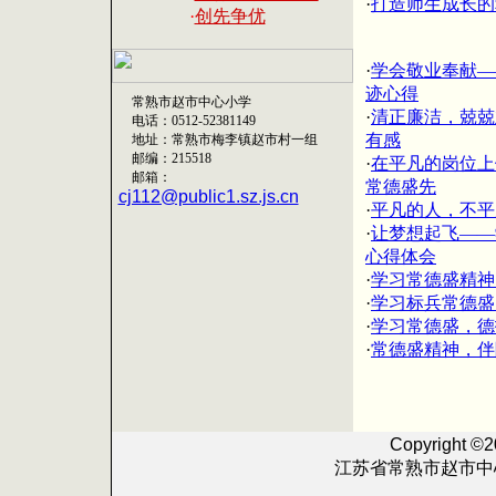
·
打造师生成长的
·
创先争优
·
学会敬业奉献—
迹心得
常
熟市赵市中心小学
·
清正廉洁，兢兢
电话：
0512-52381149
有感
地址：
常熟市梅李镇赵市村一组
邮编：
215518
·
在平凡的岗位上
邮箱
：
常德盛先
cj112@public1.sz.js.cn
·
平凡的人，不平
·
让梦想起飞——
心得体会
·
学习常德盛精神
·
学习标兵常德盛
·
学习常德盛，德
·
常德盛精神，伴
Copyright ©
江苏省常熟市赵市中