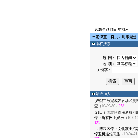
2026年8月8日 星期六
当前位置：
首页
> 时事聚焦
本栏搜索
范 围：
选 项：
关键字：
最近加入
·
嫦娥二号完成发射场区测
查
（10-09-30）
256
·
21日全国哀悼青海遇难
停止所有网上娱乐
（10-04
423
·
世博园区停止文化演出活
悼玉树遇难同胞
（10-04-2