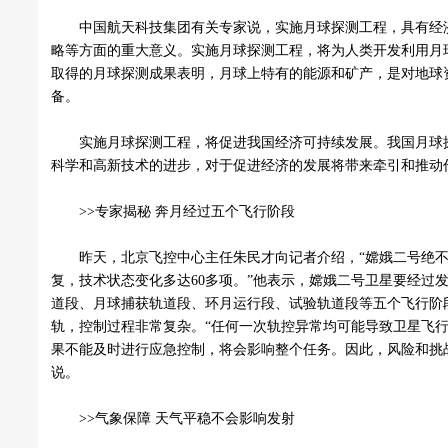
中国航天科技集团有关专家说，实施月球探测工程，具有经
略等方面的重大意义。实施月球探测工程，将为人类开发利用月
取得的月球探测成果表明，月球上特有的能源和矿产，是对地球
备。
实施月球探测工程，将促进我国经济可持续发展。我国月球
科学和高新技术的进步，对于促进经济的发展将带来牵引和推动
>>专家揭秘 奔月经过五个飞行阶段
昨天，北京飞控中心主任朱民才向记者介绍，“嫦娥二号绝不
复，技术状态变化多达60多项。”他表示，嫦娥二号卫星要经过
道段、月球捕获轨道段、环月运行段、试验轨道段等五个飞行阶
轨，控制过程非常复杂。“任何一次轨控异常均可能导致卫星飞
果不能及时进行应急控制，将会影响整个任务。因此，风险和挑
说。
>>气象保障 天气平稳不会影响发射