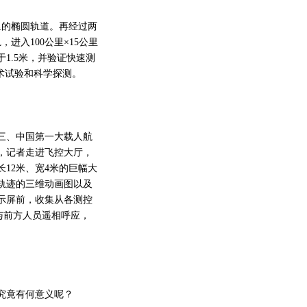
里的椭圆轨道。再经过两
进入100公里×15公里
1.5米，并验证快速测
技术试验和科学探测。
三、中国第一大载人航
，记者走进飞控大厅，
12米、宽4米的巨幅大
轨迹的三维动画图以及
示屏前，收集从各测控
与前方人员遥相呼应，
究竟有何意义呢？