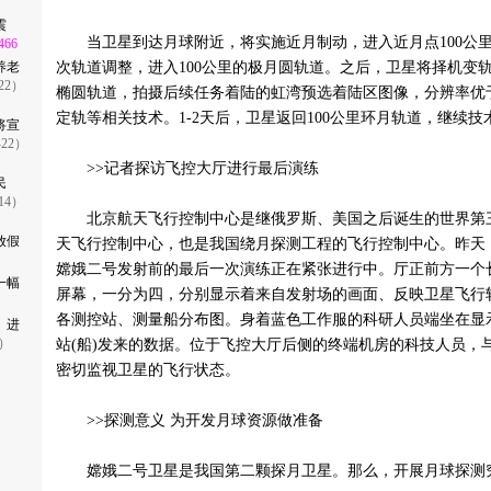
地震
当卫星到达月球附近，将实施近月制动，进入近月点100公
466
养老
次轨道调整，进入100公里的极月圆轨道。之后，卫星将择机变轨，
-22）
椭圆轨道，拍摄后续任务着陆的虹湾预选着陆区图像，分辨率优于
定轨等相关技术。1-2天后，卫星返回100公里环月轨道，继续
将宣
-22）
>>记者探访飞控大厅进行最后演练
民
-14）
北京航天飞行控制中心是继俄罗斯、美国之后诞生的世界第
放假
天飞行控制中心，也是我国绕月探测工程的飞行控制中心。昨天
嫦娥二号发射前的最后一次演练正在紧张进行中。厅正前方一个长
一幅
屏幕，一分为四，分别显示着来自发射场的画面、反映卫星飞行
各测控站、测量船分布图。身着蓝色工作服的科研人员端坐在显
 进
1）
站(船)发来的数据。位于飞控大厅后侧的终端机房的科技人员，
密切监视卫星的飞行状态。
>>探测意义 为开发月球资源做准备
嫦娥二号卫星是我国第二颗探月卫星。那么，开展月球探测