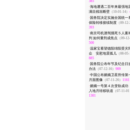
385
·
海地遭遇二百年来最强
满目残垣断壁
（10-01-14）
·
国务院决定实施全国统一
保险转移接续制度
（09-12
393
·
南京司机酒驾撞死５人案
判 如何量刑成焦点
（09-12
500
·
温家宝看望德阳绵阳受灾
众 安慰地震孤儿
（08-05
885
·
国务院公布年节及纪念日
办法
（07-12-16）
909
·
中国公布嫦娥卫星所传第
月面图像
（07-11-26）
1161
·
嫦娥一号第４次变轨成功
入地月转移轨道
（07-11-0
1301