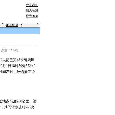
联系我们
加入收藏
设为首页
廉洁校园
n 点击：256次
和火箭已完成发射场区
1日18时59分57秒在
间发射，还选择了10
地点高度200公里、远
，其间计划进行2-3次
。