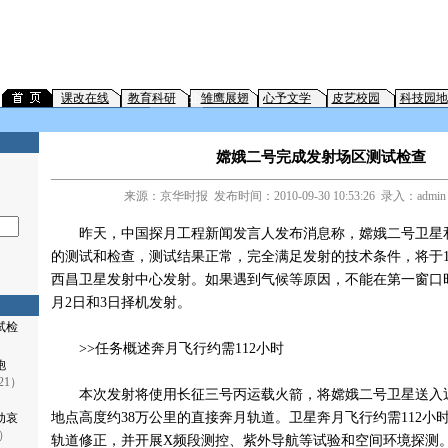
课改在线
教育科研
企
雏鹰展翅
心予文学
皮艺校园
科技园地
嫦娥二号完成发射场区测试检查
来源：京华时报 发布时间：2010-09-30 10:53:26 录入：admi
昨天，中国探月工程新闻发言人发布消息称，嫦娥二号卫星
的测试和检查，测试结果正常，完全满足发射的技术条件，将于10月
西昌卫星发射中心发射。如果遇到气候等原因，不能在第一窗口时
月2日和3日择机发射。
试检
>>任务概述奔月飞行约需112小时
同胞
-21）
本次发射将使用长征三号丙运载火箭，将嫦娥二号卫星送入近
地点高度约38万公里的直接奔月轨道。卫星奔月飞行约需112小时
动哀
1）
轨道修正，并开展X频段测控、紫外导航等试验和空间环境探测