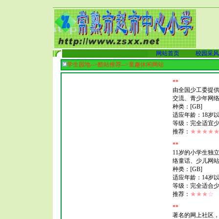
网站首页
校园采风
学生园地-->酷站推荐-->
童趣休闲网站
*
*
由全国少工委提
交流、青少年网
种类：[GB]
适应年龄：18岁
等级：完全适宜
推荐：
★★★★
*
*
11岁的小学生独
络童话、少儿网
种类：[GB]
适应年龄：14岁
等级：完全适合
推荐：
★★★☆
*
*
著名的网上社区，