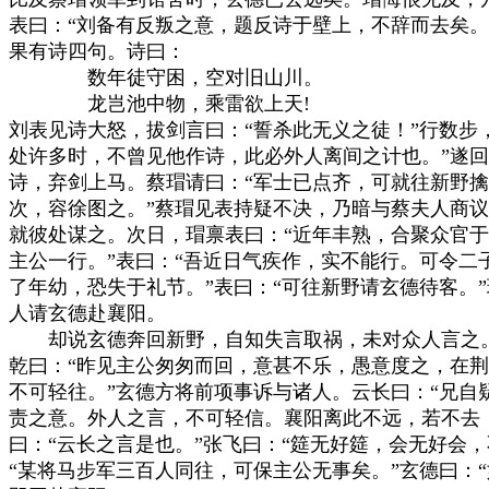
表曰：“刘备有反叛之意，题反诗于壁上，不辞而去矣。
果有诗四句。诗曰：

　　　　数年徒守困，空对旧山川。

　　　　龙岂池中物，乘雷欲上天!

刘表见诗大怒，拔剑言曰：“誓杀此无义之徒！”行数步，
处许多时，不曾见他作诗，此必外人离间之计也。”遂回
诗，弃剑上马。蔡瑁请曰：“军士已点齐，可就往新野擒刘
次，容徐图之。”蔡瑁见表持疑不决，乃暗与蔡夫人商议
就彼处谋之。次日，瑁禀表曰：“近年丰熟，合聚众官于
主公一行。”表曰：“吾近日气疾作，实不能行。可令二子
了年幼，恐失于礼节。”表曰：“可往新野请玄德待客。”
人请玄德赴襄阳。

　　却说玄德奔回新野，自知失言取祸，未对众人言之。
乾曰：“昨见主公匆匆而回，意甚不乐，愚意度之，在荆
不可轻往。”玄德方将前项事诉与诸人。云长曰：“兄自
责之意。外人之言，不可轻信。襄阳离此不远，若不去，
曰：“云长之言是也。”张飞曰：“筵无好筵，会无好会，
“某将马步军三百人同往，可保主公无事矣。”玄德曰：“