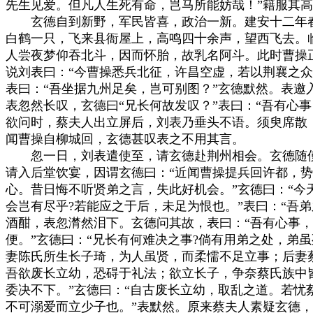
先生见爱。但凡人生死有命，岂马所能妨哉！”籍服其高
　　玄德自到新野，军民皆喜，政治一新。建安十二年春
白鹤一只，飞来县衙屋上，高鸣四十余声，望西飞去。临
人尝夜梦仰吞北斗，因而怀胎，故乳名阿斗。此时曹操正
说刘表曰：“今曹操悉兵北征，许昌空虚，若以荆襄之众
表曰：“吾坐据九州足矣，岂可别图？”玄德默然。表邀
表忽然长叹，玄德曰“兄长何故发叹？”表曰：“吾有心事
欲问时，蔡夫人出立屏后，刘表乃垂头不语。须臾席散，
闻曹操自柳城回，玄德甚叹表之不用其言。

　　忽一日，刘表遣使至，请玄德赴荆州相会。玄德随使
请入后堂饮宴，因谓玄德曰：“近闻曹操提兵回许都，势
心。昔日悔不听贤弟之言，失此好机会。”玄德曰：“今
会岂有尽乎?若能应之于后，未足为恨也。”表曰：“吾弟
酒酣，表忽潸然泪下。玄德问其故，表曰：“吾有心事，
便。”玄德曰：“兄长有何难决之事?倘有用弟之处，弟虽死
妻陈氏所生长子琦，为人虽贤，而柔懦不足立事；后妻蔡
吾欲废长立幼，恐碍于礼法；欲立长子，争奈蔡氏族中皆
委决不下。”玄德曰：“自古废长立幼，取乱之道。若忧
不可溺爱而立少子也。”表默然。原来蔡夫人素疑玄德，