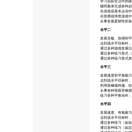
学习实际生活中的移动
随同集体完成各种必要
在游戏或基本运动中进
在投掷或球类游戏中进
从事发展柔韧性的各
水平二
发展灵敏、协调和平
达到该水平目标时，
通过多种游戏发展位移
通过多种练习形式（如
通过多种练习形式发
水平三
发展速度和平衡能力
达到该水平目标时，
利用器械做跨越、钻过
从事各种迎面穿梭接
练习各种平衡动作；进
水平四
发展速度、有氧耐力
达到该水平目标时，
通过多种练习（如短距
通过多种练习（如定时