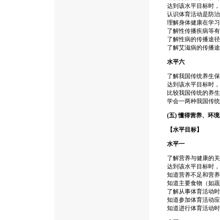
达到该水平目标时，
认识体育活动是防治现
理解身体健康在学习、
了解性传播疾病等有关
了解性病的传播途径
了解艾滋病的传播途
水平六
了解我国传统养生保健
达到该水平目标时，
比较我国传统的养生保
学会一两种我国传统
(五) 懂得营养、环
【水平目标】
水平一
了解营养与健康的关
达到该水平目标时，
知道营养不足和营养
知道主要食物（如蔬菜
了解从事体育活动时的
知道参加体育活动应
知道进行体育活动时