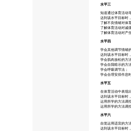
水平三
知道通过体育活动等
达到该水平目标时，
了解不良情绪对体育
了解体育活动对减缓
了解体育活动对产生
水平四
学会其他调节情绪的
达到该水平目标时，
学会肌肉放松的方
学会自我暗示的方
学会呼吸调节法；
学会合理安排作息时
水平五
在体育活动中表现出
达到该水平目标时，
运用所学的方法调控
运用所学的方法调控自
水平六
自觉运用适宜的方法
达到该水平目标时，