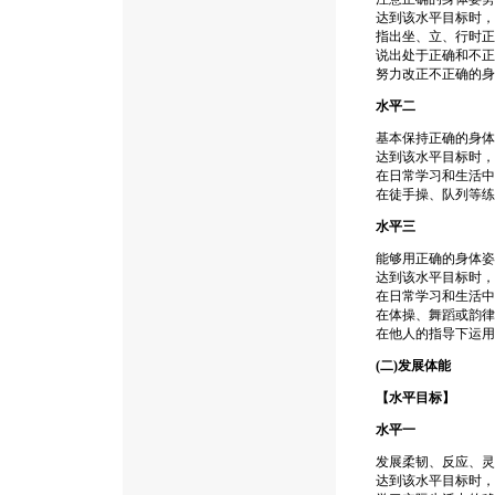
达到该水平目标时，
指出坐、立、行时正确
说出处于正确和不正
努力改正不正确的身
水平二
基本保持正确的身体
达到该水平目标时，
在日常学习和生活中初
在徒手操、队列等练习
水平三
能够用正确的身体姿势
达到该水平目标时，
在日常学习和生活中
在体操、舞蹈或韵律活
在他人的指导下运用适
(二)发展体能
【水平目标】
水平一
发展柔韧、反应、灵
达到该水平目标时，