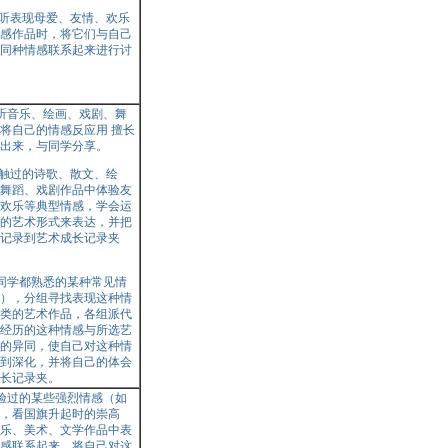
倾听表现母爱、友情、欢乐
感作品时，将它们与自己
同种情感联系起来进行讨
聆听音乐、绘画、戏剧、舞
将自己的情感反应用 擅长
出来，与同学分享。
接触过的诗歌、散文、绘
舞蹈、戏剧作品中体验友
欢乐等典型情感，学会运
的艺术形式来表达，并把
记录到艺术成长记录夹
班同学都熟悉的某种常见情
），分组寻找表现这种情
类的艺术作品，各组派代
经历的这种情感与所选艺
的异同，使自己对这种情
到深化，并将自己的体会
长记录夹。
体验过的某些强烈情感（如
，看国旗升起时的崇高
乐、美术、文学作品中表
感联系起来，将自己对这