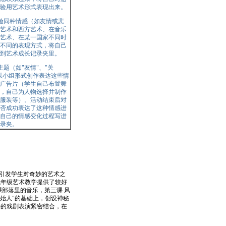
验用艺术形式表现出来。
体验同种情感（如友情或悲
艺术和西方艺术、在音乐
艺术、在某一国家不同时
不同的表现方式，将自己
到艺术成长记录夹里。
主题（如"友情"、"关
以小组形式创作表达这些情
广告片（学生自己布置舞
，自己为人物选择并制作
服装等）。活动结束后对
否成功表达了这种情感进
自己的情感变化过程写进
录夹。
引发学生对奇妙的艺术之
低年级艺术教学提供了较好
部落里的音乐，第三课 风
原始人"的基础上，创设神秘
兴的戏剧表演紧密结合，在