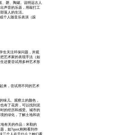
笛、磬、陶罐。说明远古人
发出声音的乐器，用敲打工
始部落人的生活。
或个人随音乐表演（跺
学生关注环保问题，并观
，把艺术家的表现手法（如
学生还要尝试用多种艺术形
起来，尝试用不同的艺术
的味儿、观察土的颜色，
校也有了花房，可以找到泥
当时的经历和感受。城市的
环境的绿化，了解土地和农
土地有关的作品：米勒的
如?quot;刚刚看到作
"这三个人在干什么？她们看