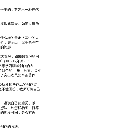
乎乎的，散发出一种自然
……
土就迅速流失。如果过度施
什么样的景象？其中的人
时分，展示出一派暮色苍茫
样的轮廓……
式表演，如果想表演的同
（10～15分钟）：
术家学习哪些创作的方
长线条的运 用，沉着、柔和
为了突出农民的辛苦劳作，
经历和这些作品的创作过
生不能回答，教师可将自己
，说说自己的感受。以
的想法，如怎样构图，打算
中的哪段时间，是否有近
创作的收获。