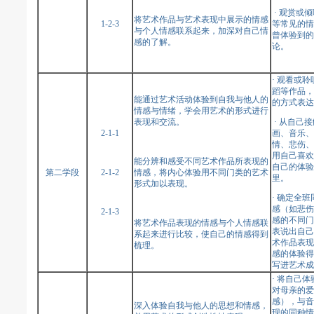
· 观赏或
将艺术作品与艺术表现中展示的情感
1-2-3
等常见的情
与个人情感联系起来，加深对自己情
曾体验到的
感的了解。
论。
· 观看或
蹈等作品，
能通过艺术活动体验到自我与他人的
的方式表达
情感与情绪，学会用艺术的形式进行
表现和交流。
· 从自己
2-1-1
画、音乐、
情、悲伤、
用自己喜欢
能分辨和感受不同艺术作品所表现的
自己的体验
第二学段
2-1-2
情感，将内心体验用不同门类的艺术
里。
形式加以表现。
· 确定全
感（如悲伤
2-1-3
感的不同门
将艺术作品表现的情感与个人情感联
表说出自己
系起来进行比较，使自己的情感得到
术作品表现
梳理。
感的体验得
写进艺术成
· 将自己
对母亲的爱
感），与音
深入体验自我与他人的思想和情感，
现的同种情