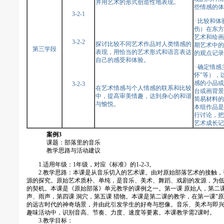
并用艺术的形式创造性地表现。
些情感的体
3-2-1
· 比较和
伤）在东方
艺术和绘画
3-2-2
探讨比较不同艺术作品对人类情感的
期艺术中的
第三学段
表现，用恰当的艺术形式和语言表达
的观点记录
自己的感受和体验。
· 确定情感
怀"等），
感的小品或
3-2-3
在艺术情感与个人情感的联系和比较
台或画背景
中，提高审美情趣，达到身心的和谐
简易材料的
与愉悦。
本组作品是
行讨论，把
艺术成长记
案例3
课题：部落里的音乐
教学思路与活动建议
1.适用年级：1年级，对应《标准》的1-2-3。
2.教学思路：本课是从音乐切入的艺术课。由对原始部落艺术的接触，
源的探究。原始艺术质朴、单纯，是音乐、美术、舞蹈、戏剧的发源，为
的契机。本课是《原始部落》单元教学的课例之一。第一课 原始人，第二课
声、雨声，第四课 洞穴，第五课 猎物。本课是第二课的教学，在第一课"
的远古时代的神奇场景，并由此引发学生的好奇与想像。音乐、美术与即
趣味活动中，识别音高、节奏、力度、速度等要素。本课教学需2课时。
3.教学目标：