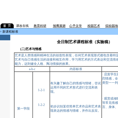
课改在线
教育科研
企
雏鹰展翅
心予文学
校园艺术
缤纷园地
> 新课程标准
全日制艺术课程标准（实验稿）
(二)艺术与情感
艺术是人类情感和精神生活的创造性表现，任何艺术表现形式都包含着特
艺术与自己情感生活的连接和相互作用，学习用艺术的方式表达和交流情
能力，达到健全人格、陶冶情操的效果。
a-b-c
内容标准
· 启发学
烈情感，全
类型一一列
有兴趣了解自己的情感与情绪，尝试
运用不同的艺术形式进行交流和表
1-2-1
现。
· 观赏或
等常见情感
1-2-2
初步识别某些简单艺术作品和艺术表
言、身体、
第一学段
现表达的情感与情绪，并作出反应。