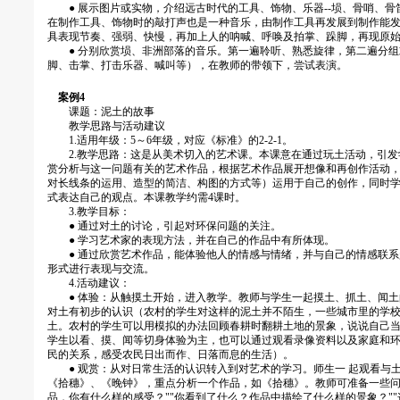
● 展示图片或实物，介绍远古时代的工具、饰物、乐器--埙、骨哨、骨
在制作工具、饰物时的敲打声也是一种音乐，由制作工具再发展到制作能
具表现节奏、强弱、快慢，再加上人的呐喊、呼唤及拍掌、跺脚，再现原
● 分别欣赏埙、非洲部落的音乐。第一遍聆听、熟悉旋律，第二遍分组
脚、击掌、打击乐器、喊叫等），在教师的带领下，尝试表演。
案例4
课题：泥土的故事
教学思路与活动建议
1.适用年级：5～6年级，对应《标准》的2-2-1。
2.教学思路：这是从美术切入的艺术课。本课意在通过玩土活动，引发
赏分析与这一问题有关的艺术作品，根据艺术作品展开想像和再创作活动
对长线条的运用、造型的简洁、构图的方式等）运用于自己的创作，同时
式表达自己的观点。本课教学约需4课时。
3.教学目标：
● 通过对土的讨论，引起对环保问题的关注。
● 学习艺术家的表现方法，并在自己的作品中有所体现。
● 通过欣赏艺术作品，能体验他人的情感与情绪，并与自己的情感联系
形式进行表现与交流。
4.活动建议：
● 体验：从触摸土开始，进入教学。教师与学生一起摸土、抓土、闻土
对土有初步的认识（农村的学生对这样的泥土并不陌生，一些城市里的学
土。农村的学生可以用模拟的办法回顾春耕时翻耕土地的景象，说说自己
学生以看、摸、闻等切身体验为主，也可以通过观看录像资料以及家庭和
民的关系，感受农民日出而作、日落而息的生活）。
● 观赏：从对日常生活的认识转入到对艺术的学习。师生一 起观看与
《拾穗》、《晚钟》，重点分析一个作品，如《拾穗》。教师可准备一些问题，
品，你有什么样的感受？""你看到了什么？作品中描绘了什么样的景象？"