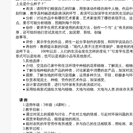
上去是什么样子？"
● 表演：请同学们根据自己的印象，用形体动作模仿画中人物。作品中
刻印象，教学及时融进戏剧表演的环节，表演可以加深学生对农民生活的
● 分析：讨论作品中有哪些艺术要素，艺术家使用了哪些表现手法。这
点。要尽可能分析细致，照顾到每个同学。
● 创作：要求学生用艺术家使用的表现方法，创作一个与" 土"有关的绘
厚，还可组织他们尝试其他方式，如泥塑、剪纸、创编
故事等。
● 评价：展示学生的作品，师生一起分享创作的喜悦，和同学说说自己
● 再创作：教师提出新的问题："现代人类不注意环境保护，致使有的
这样下去， 100年以后，人们的生活会发生怎样的变化？"引发学生思
形式可以是绘画，也可以是戏剧小品等其他形式。
5.其他选择：
● 介绍、交流自己家中和生活环境中种植的花草植物，了解泥土、植物
● 了解当地种植的农产品的种类，讨论家庭中消费的农产品，加深对泥
● 观察、了解当地的环境污染现象，运用多种方法、手段，积极参与环
● 欣赏表现泥土、种植、劳作的艺术作品，加深感受。
● 设计童话的情景，进行与环保有关的表演或讨论。
● 采用绘画形式描绘大地与植物、大地与动物、大地与人类 的依存关
课 例
1.适用年级：5年级（4课时）。
2.教学目标：
● 通过对泥土的观察与讨论，产生对土地的情感，引起对环保问题的关
● 观赏米勒的作品，能借鉴他的画法。
● 能对农民的辛苦劳作有所感受，并与自己的生活相联系，用绘画、表
3.教学过程：