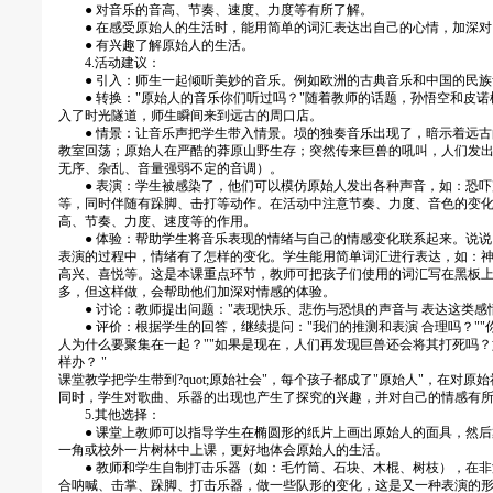
● 对音乐的音高、节奏、速度、力度等有所了解。
● 在感受原始人的生活时，能用简单的词汇表达出自己的心情，加深对
● 有兴趣了解原始人的生活。
4.活动建议：
● 引入：师生一起倾听美妙的音乐。例如欧洲的古典音乐和中国的民族
● 转换："原始人的音乐你们听过吗？"随着教师的话题，孙悟空和皮诺
入了时光隧道，师生瞬间来到远古的周口店。
● 情景：让音乐声把学生带入情景。埙的独奏音乐出现了，暗示着远古
教室回荡；原始人在严酷的莽原山野生存；突然传来巨兽的吼叫，人们发
无序、杂乱、音量强弱不定的音调）。
● 表演：学生被感染了，他们可以模仿原始人发出各种声音，如：恐吓
等，同时伴随有跺脚、击打等动作。在活动中注意节奏、力度、音色的变
高、节奏、力度、速度等的作用。
● 体验：帮助学生将音乐表现的情绪与自己的情感变化联系起来。说说
表演的过程中，情绪有了怎样的变化。学生能用简单词汇进行表达，如：
高兴、喜悦等。这是本课重点环节，教师可把孩子们使用的词汇写在黑板
多，但这样做，会帮助他们加深对情感的体验。
● 讨论：教师提出问题："表现快乐、悲伤与恐惧的声音与 表达这类感
● 评价：根据学生的回答，继续提问："我们的推测和表演 合理吗？""你
人为什么要聚集在一起？""如果是现在，人们再发现巨兽还会将其打死吗
样办？ "
课堂教学把学生带到?quot;原始社会"，每个孩子都成了"原始人"，在对
同时，学生对歌曲、乐器的出现也产生了探究的兴趣，并对自己的情感有
5.其他选择：
● 课堂上教师可以指导学生在椭圆形的纸片上画出原始人的面具，然后
一角或校外一片树林中上课，更好地体会原始人的生活。
● 教师和学生自制打击乐器（如：毛竹筒、石块、木棍、树枝），在非
合呐喊、击掌、跺脚、打击乐器，做一些队形的变化，这是又一种表演的