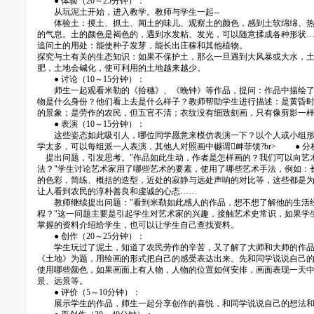
● 体验（20～25分钟）：
从玩泥土开始，进入教学。教师与学生一起--
体验土：摸土、抓土、闻土的味儿、观察土的颜色，感到土软绵绵、热
的气息。土的颜色是褐色的，遇到水发粘、发光，可以随意揉成各种形状
追问土的用处：能使种子发芽，能长出庄稼和其他植物。
探究与土有关的生态知识：如果不保护土，那么一旦遇到大风暴或大水，
肥，土地会碱化，使可利用的土地越来越少。
● 讨论（10～15分钟）：
师生一起观看米勒的《拾穗》、《晚钟》等作品，提问：作品中描绘了
物是什么身份？他们看上去是什么样子？教师帮助学生进行描述：是黄昏
的景象；是劳作的农民，但五官不清；衣纹没有细致刻画，只有像剪影一
● 表演（10～15分钟）：
这些姿态如此吸引人，哪位同学愿意来模仿表演一下？以个人或小组形
学太多，可以每组派一人表演，其他人对照画中樾谓衅菲馈?br> ● 分析
提出问题，引发思考。"作品如此生动，作者是怎样画的？我们可以向艺
法？"学生讨论艺术家用了哪些艺术的要素，使用了哪些艺术手法，例如：
的色彩，简练、概括的造型，近处的寂静与远处声响的对比等，这些都是
让人看到农民的淳朴善良和虔诚的心态……
教师继续提出问题："看到米勒如此感人的作品，想不想了解他的生活
程？"这一问题主要是引起学生对艺术家的兴趣，接触艺术史常识，如果学
掌握的资料介绍给学生，也可以让学生自己查找资料。
● 创作（20～25分钟）：
学生玩过了泥土，知道了农民劳作的辛苦，又了解了大师和大师的作品
《土地》为题，用绘画的形式把自己的感受表达出来。先和同学说说自己
使用哪些颜色，如果画面上有人物，人物的位置如何安排，画面表现一天
景、远景等。
● 评价（5～10分钟）：
展示学生的作品，师生一起分享创作的喜悦，和同学说说自己的想法和