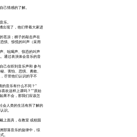
自己情感的了解。
音乐。
槽出现了，他们带着大家进
的苍凉；梆子的敲击声在
出恐惧、惊慌的叫声（采用
声、吆喝声、惊恐的叫声
化。通过表演体会音乐的音
自己在听到音乐声和 参与
神秘、害怕、恐惧、勇敢、
上，尽管他们认识的字不
情的音乐有什么不同？"
喜欢这样上课吗？""原始
？如果不会，那我们应该怎
原始社会人类的生活有所了解的
所认识。
戴上面具，在教室 或校园
洲部落音乐的旋律中，综
形式。