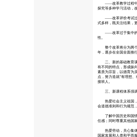
——改革教学过程中过
探究等多种学习活动，
——改革评价考试过分
式多样，既关注结果，
——改革过于集中的课
性。
整个改革将分为两个阶段实
年，逐步在全国全面推
二、新的基础教育课程
有不同的特点，形成纵
素质为宗旨，以德育为
点，努力造就“有理想、
接班人。
三、新课程体系强调培
热爱社会主义祖国，拥
会道德准则和行为规范
了解中国历史和国情，
任感；同时尊重其他国
热爱劳动，关心集体，
国家发展和人类和平而