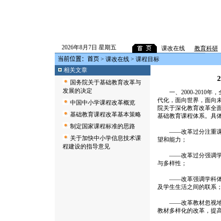
2026年8月7日 星期五
课改在线
教育科研
当前位置：
首页
>
课改在线
> 课程目标
相关文章
国务院关于基础教育改革与
发展的决定
一、2000-2010
代化，面向世界，面向
中国中小学课程改革概览
院关于深化教育改革全
基础教育课程改革基本策略
基础教育课程体系。具
制定国家课程标准的思路
——改革过分注重课程
关于加快中小学信息技术课
望和能力；
程建设的指导意见
——改革过分强调学科
与多样性；
——改革强调学科体系
及学生生活之间的联系
——改革教材忽视地域
教材多样化的改革，提