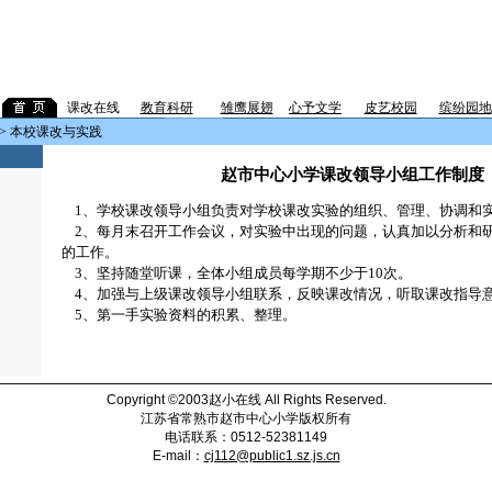
课改在线
教育科研
企
雏鹰展翅
心予文学
皮艺校园
缤纷园地
> 本校课改与实践
赵市中心小学课改领导小组工作制度
1、学校课改领导小组负责对学校课改实验的组织、管理、协调和
2、每月末召开工作会议，对实验中出现的问题，认真加以分析和
的工作。
3、坚持随堂听课，全体小组成员每学期不少于10次。
4、加强与上级课改领导小组联系，反映课改情况，听取课改指导
5、第一手实验资料的积累、整理。
Copyright ©2003
赵小在线
All Rights Reserved.
江苏省常熟市赵市中心小学版权所有
电话联系：
0512-
52381149
E-mail
：
cj112@public1.sz.js.cn