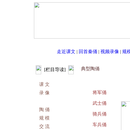
走近课文
|
回首秦俑
|
视频录像
|
规
典型陶俑
[栏目导读]
课 文
将军俑
录 像
武士俑
陶 俑
骑兵俑
规 模
车兵俑
交 流