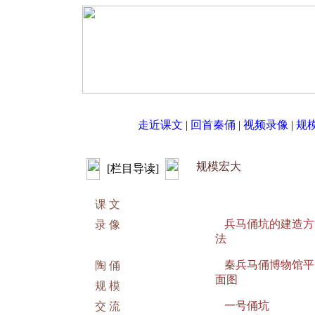
走近课文
|
回首秦俑
|
视频录像
|
规
规模宏大
[栏目导读]
课 文
兵马俑坑的建造方
录 像
法
秦兵马俑博物馆平
陶 俑
面图
规 模
一号俑坑
交 流