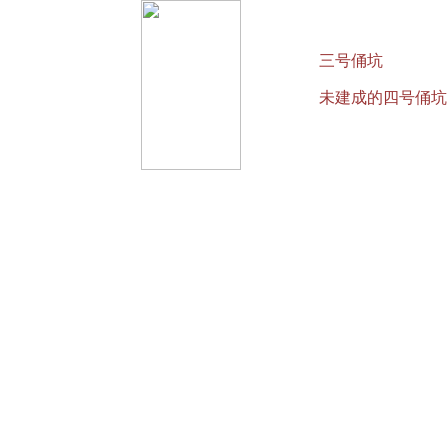
二号俑坑
三号俑坑
未建成的四号俑坑